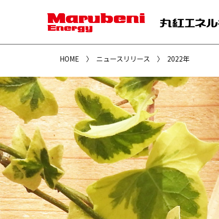
HOME
ニュースリリース
2022年
・系列特約店取引
・リテール事業
・計数管理システム
・自動車整備工場
・SDS（製品安全データシート）