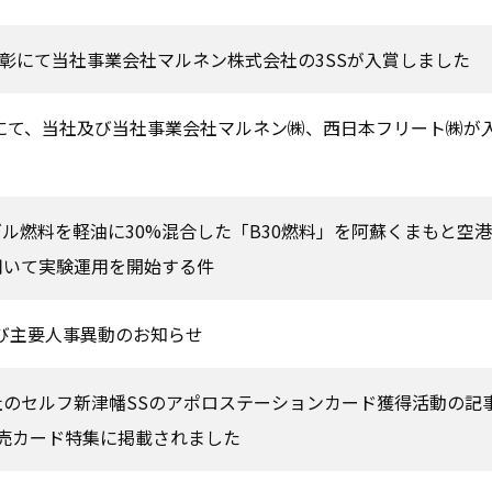
SS表彰にて当社事業会社マルネン株式会社の3SSが入賞しました
彰にて、当社及び当社事業会社マルネン㈱、西日本フリート㈱が
ル燃料を軽油に30%混合した「B30燃料」を阿蘇くまもと空
用いて実験運用を開始する件
及び主要人事異動のお知らせ
のセルフ新津幡SSのアポロステーションカード獲得活動の記
売カード特集に掲載されました