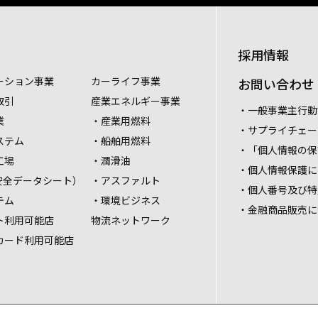
採用情報
ーション事業
カーライフ事業
お問い合わせ
取引
産業エネルギー事業
・一般事業主行動
業
・産業用燃料
・サプライチェー
ステム
・船舶用燃料
・「個人情報の保
工場
・潤滑油
・個人情報保護に
安全データシート）
・アスファルト
・個人番号及び特
テム
・環境ビジネス
・金融商品販売に
ト利用可能店
物流ネットワーク
カード利用可能店